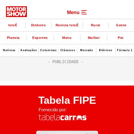
Menu
IstoÉ
Dinheiro
Revista IstoÉ
Rural
Gente
Planeta
Esportes
Menu
Mulher
Pet
Notícias
Avaliações
Colunistas
Clássicos
Mercado
Elétricos
Fórmula 1
Tabela FIPE
Fornecido por: