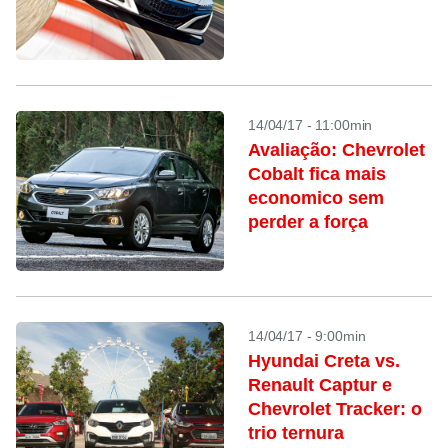
14/04/17 - 11:00min
Avaliação: Chevrolet
Cobalt fica mais
economico sem
perder a força
14/04/17 - 9:00min
Hyundai Creta vs.
Renault Captur e
Chevrolet Tracker: o
trio ternura