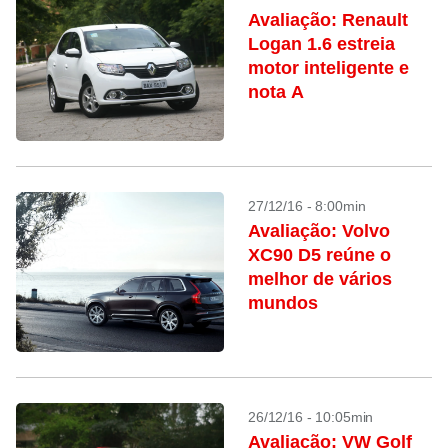
Avaliação: Renault
Logan 1.6 estreia
motor inteligente e
nota A
27/12/16 - 8:00min
Avaliação: Volvo
XC90 D5 reúne o
melhor de vários
mundos
26/12/16 - 10:05min
Avaliação: VW Golf