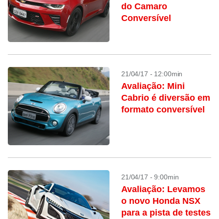
do Camaro
Conversível
21/04/17 - 12:00min
Avaliação: Mini
Cabrio é diversão em
formato conversível
21/04/17 - 9:00min
Avaliação: Levamos
o novo Honda NSX
para a pista de testes