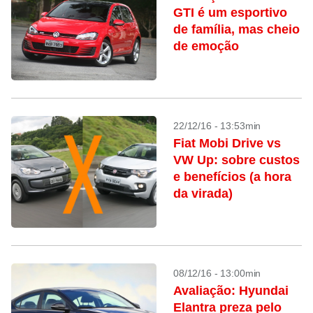
GTI é um esportivo
de família, mas cheio
de emoção
22/12/16 - 13:53min
Fiat Mobi Drive vs
VW Up: sobre custos
e benefícios (a hora
da virada)
08/12/16 - 13:00min
Avaliação: Hyundai
Elantra preza pelo