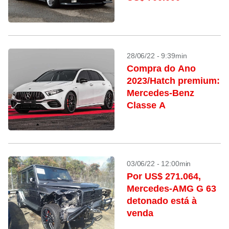
28/06/22 - 9:39min
Compra do Ano
2023/Hatch premium:
Mercedes-Benz
Classe A
03/06/22 - 12:00min
Por US$ 271.064,
Mercedes-AMG G 63
detonado está à
venda