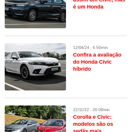
é um Honda
12/04/24 - 6:50min
Confira a avaliação
do Honda Civic
híbrido
22/11/22 - 20:08min
Corolla e Civic:
modelos são os
sedãs mais