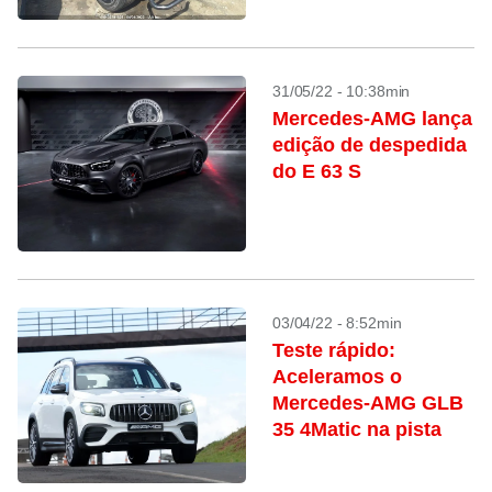
31/05/22 - 10:38min
Mercedes-AMG lança
edição de despedida
do E 63 S
03/04/22 - 8:52min
Teste rápido:
Aceleramos o
Mercedes-AMG GLB
35 4Matic na pista