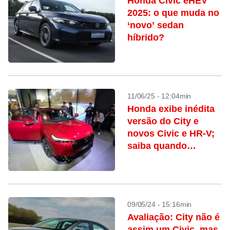
Honda Civic eHEV
2025: o que muda no
‘novo’ sedan
híbrido?
11/06/25 - 12:04min
Honda exibe inédita
versão do City e
novos Civic e HR-V;
saiba quando
chegam
09/05/24 - 15:16min
Avaliação: City não é
assim um Civic, mas