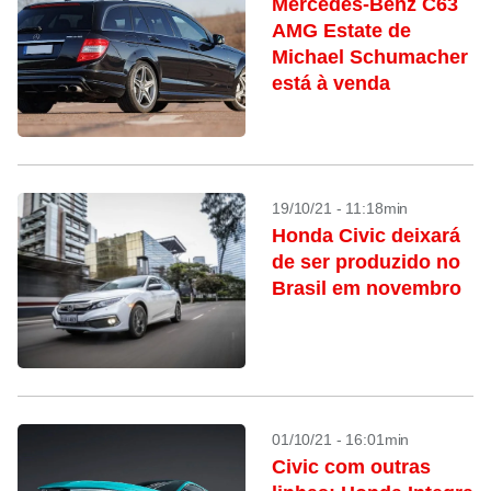
Mercedes-Benz C63
AMG Estate de
Michael Schumacher
está à venda
19/10/21 - 11:18min
Honda Civic deixará
de ser produzido no
Brasil em novembro
01/10/21 - 16:01min
Civic com outras