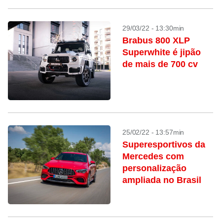
29/03/22 - 13:30min
Brabus 800 XLP
Superwhite é jipão
de mais de 700 cv
25/02/22 - 13:57min
Superesportivos da
Mercedes com
personalização
ampliada no Brasil