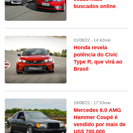
buscados online
01/09/22 - 14:42min
Honda revela
potência do Civic
Type R, que virá ao
Brasil
18/08/22 - 17:53min
Mercedes 6.0 AMG
Hammer Coupé é
vendido por mais de
US$ 700.000