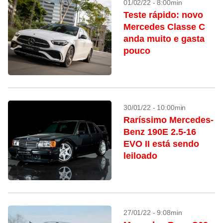
01/02/22 - 8:00min
Teste rápido: novo
Mercedes Classe C
anda muito e gasta
pouco
30/01/22 - 10:00min
Raríssimo Mercedes-
Benz 190E 2.5-16
EVO II está sendo
leiloado
27/01/22 - 9:08min