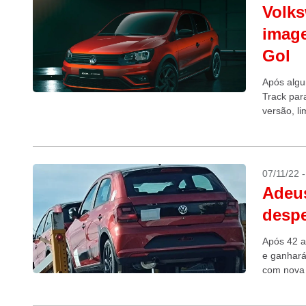
Volks
image
Gol
Após algu
Track para
versão, l
despedida
07/11/22 
Adeus
despe
Após 42 a
e ganhará
com nova 