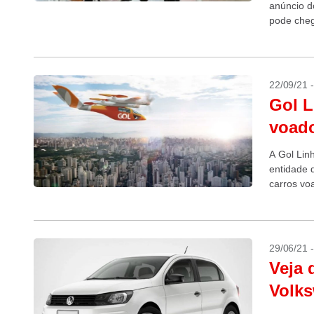
anúncio d
pode cheg
22/09/21 
Gol L
voado
A Gol Lin
entidade d
carros v
assinou u
29/06/21 
Veja 
Volks