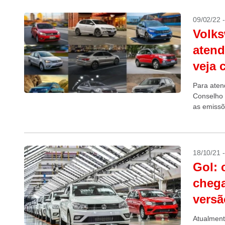
09/02/22 
Volks
atend
veja 
Para aten
Conselho 
as emissõ
ainda mais
18/10/21 
Gol: 
chega
versã
Atualment