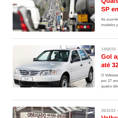
Quais
SP e
As ocorrê
modelos 
13/02/23 
Gol a
até 3
O Volkswa
por 27 an
quatro dé
26/12/22 
Volks