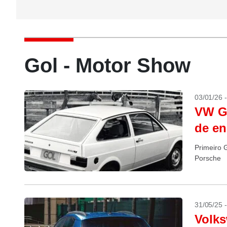
Gol - Motor Show
03/01/26 
VW G
de en
Primeiro 
Porsche
31/05/25 
Volks