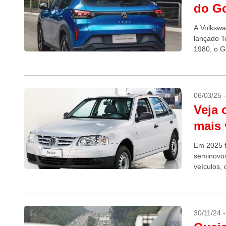
do G
A Volkswa
lançado T
1980, o G
06/03/25 
Veja 
mais 
Em 2025 f
seminovos
veículos,
Revendedo
30/11/24 