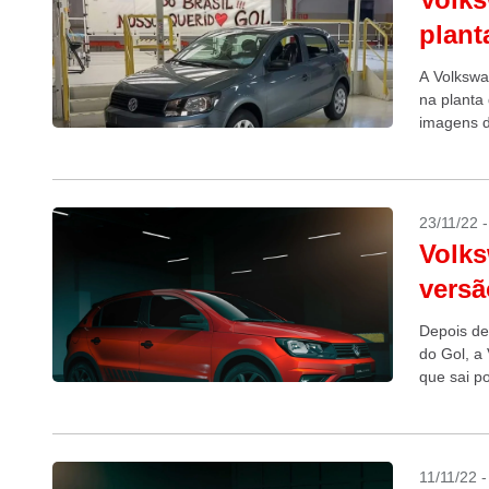
plant
A Volkswa
na planta
imagens d
23/11/22 
Volks
versã
Depois de
do Gol, a 
que sai po
11/11/22 