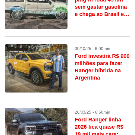
sem gastar gasolina
e chega ao Brasil em
2027
30/10/25 - 6:00min
Ford investirá R$ 900
milhões para fazer
Ranger híbrida na
Argentina
26/03/25 - 6:50min
Ford Ranger linha
2026 fica quase R$
19 mil mais cara;