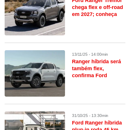
Ford Ranger Tremor
chega flex e off-road
em 2027; conheça
13/11/25 - 14:00min
Ranger híbrida será
também flex,
confirma Ford
31/10/25 - 13:30min
Ford Ranger híbrida
plug-in roda 45 km