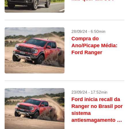
28/09/24 - 6:50min
Compra do
Ano/Picape Média:
Ford Ranger
23/09/24 - 17:52min
Ford inicia recall da
Ranger no Brasil por
sistema
antiesmagamento do
vidro; veja detalhes