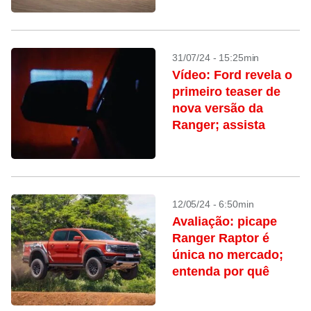
31/07/24 - 15:25min
Vídeo: Ford revela o
primeiro teaser de
nova versão da
Ranger; assista
12/05/24 - 6:50min
Avaliação: picape
Ranger Raptor é
única no mercado;
entenda por quê