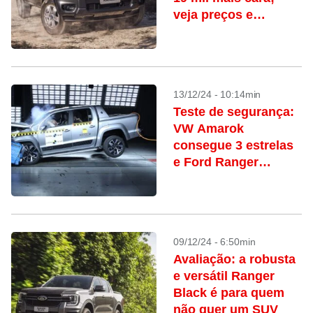
veja preços e
versões
13/12/24 - 10:14min
Teste de segurança:
VW Amarok
consegue 3 estrelas
e Ford Ranger
alcança nota
máxima; assista
09/12/24 - 6:50min
Avaliação: a robusta
e versátil Ranger
Black é para quem
não quer um SUV