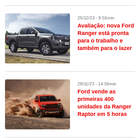
25/12/23 - 8:55min
Avaliação: nova Ford
Ranger está pronta
para o trabalho e
também para o lazer
28/11/23 - 14:56min
Ford vende as
primeiras 400
unidades da Ranger
Raptor em 5 horas