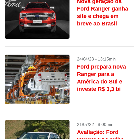
Nova geração da
Ford Ranger ganha
site e chega em
breve ao Brasil
24/04/23 - 13:15min
Ford prepara nova
Ranger para a
América do Sul e
investe R$ 3,3 bi
21/07/22 - 8:00min
Avaliação: Ford