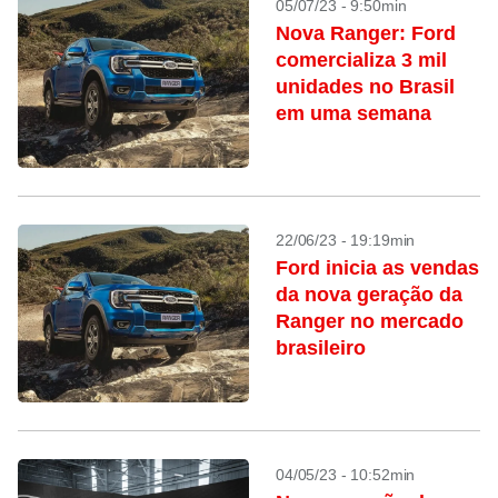
05/07/23 - 9:50min
Nova Ranger: Ford
comercializa 3 mil
unidades no Brasil
em uma semana
22/06/23 - 19:19min
Ford inicia as vendas
da nova geração da
Ranger no mercado
brasileiro
04/05/23 - 10:52min