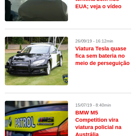
EUA; veja o vídeo
26/09/19 - 16:12min
Viatura Tesla quase
fica sem bateria no
meio de perseguição
15/07/19 - 8:40min
BMW M5
Competition vira
viatura policial na
Austrália