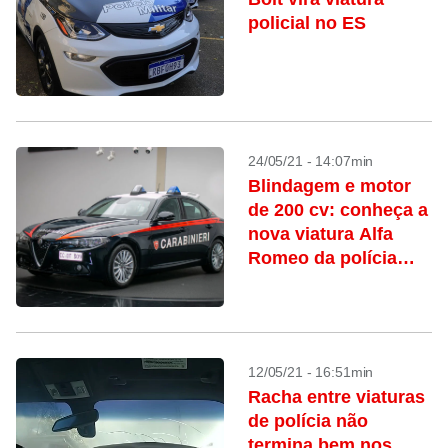
policial no ES
24/05/21 - 14:07min
Blindagem e motor
de 200 cv: conheça a
nova viatura Alfa
Romeo da polícia
italiana
12/05/21 - 16:51min
Racha entre viaturas
de polícia não
termina bem nos