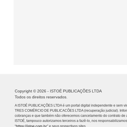
Copyright © 2026 - ISTOÉ PUBLICAÇÕES LTDA
Todos os direitos reservados.
A ISTOÉ PUBLICAÇÕES LTDA é um portal digital independente e sem vin
TRES COMÉRCIO DE PUBLICACÕES LTDA (recuperação judicial). Info
cobranças e que também não oferecemos cancelamento do contrato de a
ISTOÉ, tampouco autorizamos terceiros a fazê-lo, nos responsabilizamos
https://istoe.com.br
“
” e seus respectivos sites.