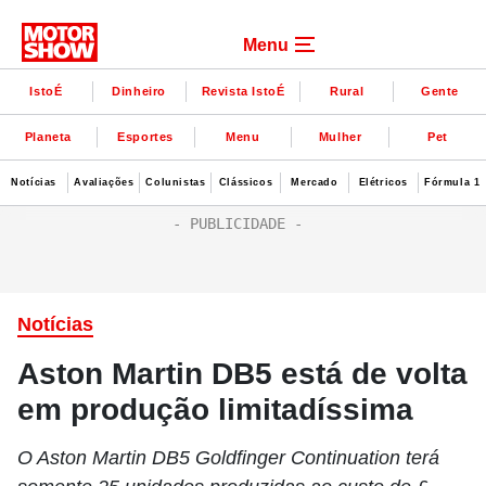
Menu
IstoÉ
Dinheiro
Revista IstoÉ
Rural
Gente
Planeta
Esportes
Menu
Mulher
Pet
Notícias
Avaliações
Colunistas
Clássicos
Mercado
Elétricos
Fórmula 1
Notícias
Aston Martin DB5 está de volta
em produção limitadíssima
O Aston Martin DB5 Goldfinger Continuation terá