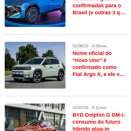
confirmadas para o
Brasil (e outras 3 que
deveriam vir)
01/08/26 - 8:00min
Nome oficial do
“novo Uno” é
confirmado como
Fiat Argo X, e ele vai
conviver com o
hatch atual
31/07/26 - 9:11min
BYD Dolphin G DM-i:
consumo do futuro
híbrido plug-in