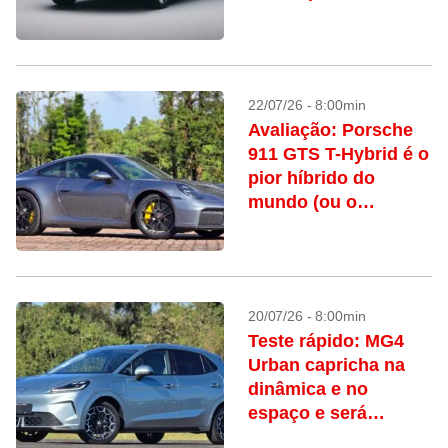
VW Tera, Fiat Pulse e
cia.
22/07/26 - 8:00min
Avaliação: Porsche
911 GTS T-Hybrid é o
pior híbrido do
mundo (ou o
melhor?)
20/07/26 - 8:00min
Teste rápido: MG4
Urban capricha na
dinâmica e no
espaço e será
nacional para