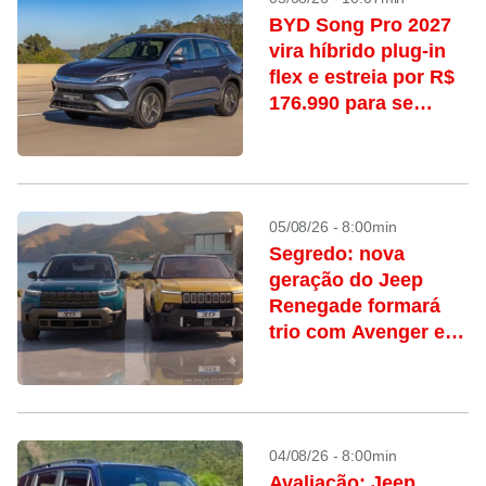
BYD Song Pro 2027
vira híbrido plug-in
flex e estreia por R$
176.990 para se
manter na liderança
05/08/26 - 8:00min
Segredo: nova
geração do Jeep
Renegade formará
trio com Avenger e
modelo off-road
inédito
04/08/26 - 8:00min
Avaliação: Jeep