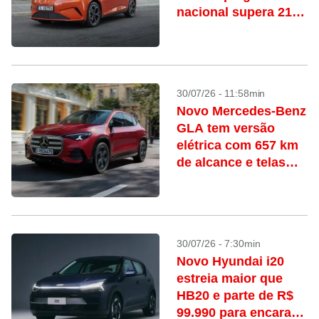
nacional supera 21
km/l no modo HEV
30/07/26 - 11:58min
Novo Mercedes-Benz
GLA tem versão
elétrica com 657 km
de alcance e telas
gigantes na cabine
30/07/26 - 7:30min
Novo Hyundai i20
estreia maior que
HB20 e parte de R$
99.990 para encarar