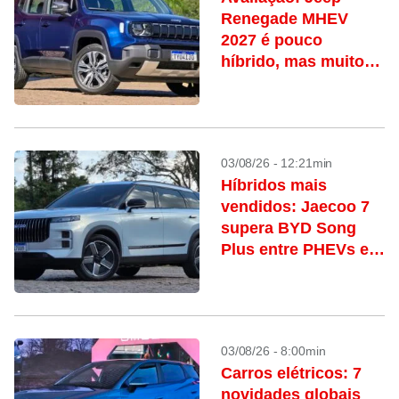
Renegade MHEV
2027 é pouco
híbrido, mas muito
charmoso e ótimo de
guiar
03/08/26 - 12:21min
Híbridos mais
vendidos: Jaecoo 7
supera BYD Song
Plus entre PHEVs e
Haval H6 retoma a
liderança dos HEVs
03/08/26 - 8:00min
Carros elétricos: 7
novidades globais