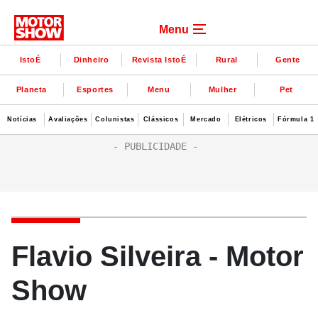
Menu
IstoÉ
Dinheiro
Revista IstoÉ
Rural
Gente
Planeta
Esportes
Menu
Mulher
Pet
Notícias
Avaliações
Colunistas
Clássicos
Mercado
Elétricos
Fórmula 1
Flavio Silveira - Motor
Show