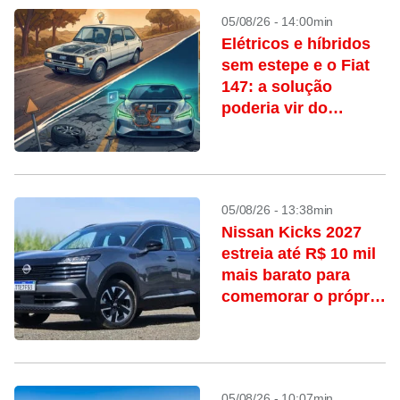
05/08/26 - 14:00min
Elétricos e híbridos
sem estepe e o Fiat
147: a solução
poderia vir do
passado?
05/08/26 - 13:38min
Nissan Kicks 2027
estreia até R$ 10 mil
mais barato para
comemorar o próprio
aniversário
05/08/26 - 10:07min