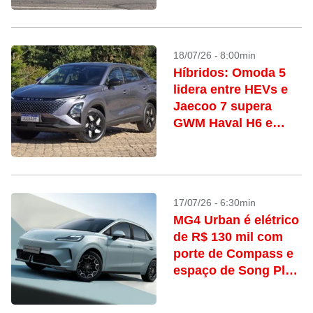
desafiar Dolphin e
EX2
18/07/26 - 8:00min
Híbridos: Omoda 5
lidera entre HEVs e
Jaecoo 7 supera
GWM Haval H6 e
BYD King nos PHEVs
17/07/26 - 6:30min
MG4 Urban é elétrico
de R$ 130 mil com
porte de Compass e
espaço de Song Plus
e Haval H6