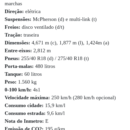
marchas
Direção:
elétrica
Suspensões:
McPherson (d) e multi-link (t)
Freios:
disco ventilado (d/t)
Tração:
traseira
Dimensões:
4,671 m (c), 1,877 m (l), 1,424m (a)
Entre-eixos:
2,812 m
Pneus:
255/40 R18 (d) / 275/40 R18 (t)
Porta-malas:
480 litros
Tanque:
60 litros
Peso:
1.560 kg
0-100 km/h:
4s1
Velocidade máxima:
250 km/h (280 km/h opcional)
Consumo cidade:
15,9 km/l
Consumo estrada:
9,6 km/l
Nota do Inmetro:
E
Emissão de CO2:
195 g/km