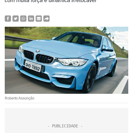
com muita força e dinâmica irretocável
Roberto Assunção