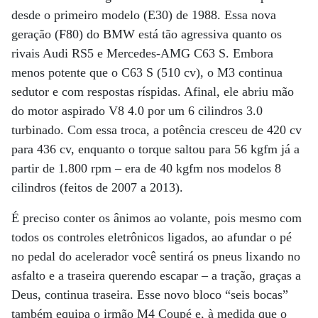
desde o primeiro modelo (E30) de 1988. Essa nova
geração (F80) do BMW está tão agressiva quanto os
rivais Audi RS5 e Mercedes-AMG C63 S. Embora
menos potente que o C63 S (510 cv), o M3 continua
sedutor e com respostas ríspidas. Afinal, ele abriu mão
do motor aspirado V8 4.0 por um 6 cilindros 3.0
turbinado. Com essa troca, a potência cresceu de 420 cv
para 436 cv, enquanto o torque saltou para 56 kgfm já a
partir de 1.800 rpm – era de 40 kgfm nos modelos 8
cilindros (feitos de 2007 a 2013).
É preciso conter os ânimos ao volante, pois mesmo com
todos os controles eletrônicos ligados, ao afundar o pé
no pedal do acelerador você sentirá os pneus lixando no
asfalto e a traseira querendo escapar – a tração, graças a
Deus, continua traseira. Esse novo bloco “seis bocas”
também equipa o irmão M4 Coupé e, à medida que o