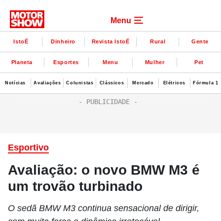
Menu
IstoÉ
Dinheiro
Revista IstoÉ
Rural
Gente
Planeta
Esportes
Menu
Mulher
Pet
Notícias
Avaliações
Colunistas
Clássicos
Mercado
Elétricos
Fórmula 1
Esportivo
Avaliação: o novo BMW M3 é
um trovão turbinado
O sedã BMW M3 continua sensacional de dirigir,