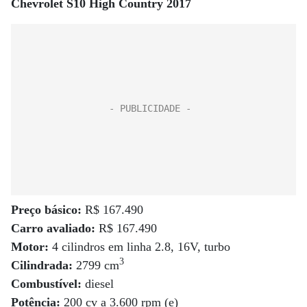
Chevrolet S10 High Country 2017
Preço básico:
R$ 167.490
Carro avaliado:
R$ 167.490
Motor:
4 cilindros em linha 2.8, 16V, turbo
3
Cilindrada:
2799 cm
Combustível:
diesel
Potência:
200 cv a 3.600 rpm (e)