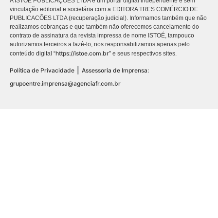
A ISTOÉ PUBLICAÇÕES LTDA é um portal digital independente e sem
vinculação editorial e societária com a EDITORA TRES COMÉRCIO DE
PUBLICACÕES LTDA (recuperação judicial). Informamos também que não
realizamos cobranças e que também não oferecemos cancelamento do
contrato de assinatura da revista impressa de nome ISTOÉ, tampouco
autorizamos terceiros a fazê-lo, nos responsabilizamos apenas pelo
https://istoe.com.br
conteúdo digital “
” e seus respectivos sites.
|
Política de Privacidade
Assessoria de Imprensa:
grupoentre.imprensa@agenciafr.com.br