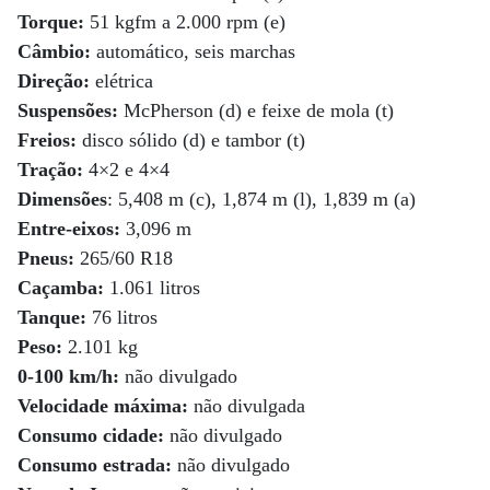
Torque:
51 kgfm a 2.000 rpm (e)
Câmbio:
automático, seis marchas
Direção:
elétrica
Suspensões:
McPherson (d) e feixe de mola (t)
Freios:
disco sólido (d) e tambor (t)
Tração:
4×2 e 4×4
Dimensões
: 5,408 m (c), 1,874 m (l), 1,839 m (a)
Entre-eixos:
3,096 m
Pneus:
265/60 R18
Caçamba:
1.061 litros
Tanque:
76 litros
Peso:
2.101 kg
0-100 km/h:
não divulgado
Velocidade máxima:
não divulgada
Consumo cidade:
não divulgado
Consumo estrada:
não divulgado