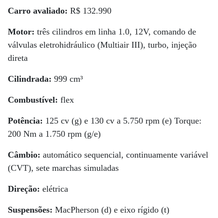
Carro avaliado:
R$ 132.990
Motor:
três cilindros em linha 1.0, 12V, comando de
válvulas eletrohidráulico (Multiair III), turbo, injeção
direta
Cilindrada:
999 cm³
Combustível:
flex
Potência:
125 cv (g) e 130 cv a 5.750 rpm (e) Torque:
200 Nm a 1.750 rpm (g/e)
Câmbio:
automático sequencial, continuamente variável
(CVT), sete marchas simuladas
Direção:
elétrica
Suspensões:
MacPherson (d) e eixo rígido (t)