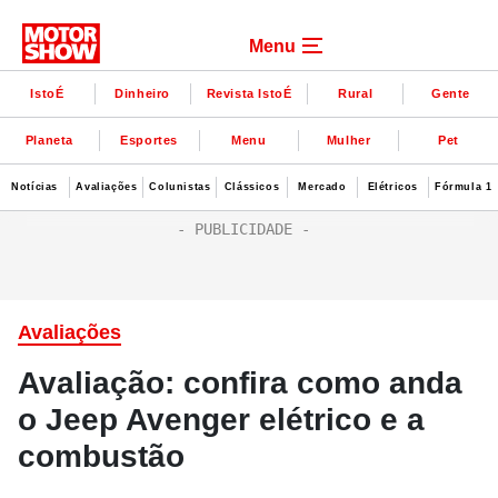
Menu
IstoÉ
Dinheiro
Revista IstoÉ
Rural
Gente
Planeta
Esportes
Menu
Mulher
Pet
Notícias
Avaliações
Colunistas
Clássicos
Mercado
Elétricos
Fórmula 1
Avaliações
Avaliação: confira como anda
o Jeep Avenger elétrico e a
combustão