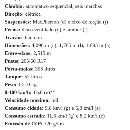
Câmbio:
automático sequencial, seis marchas
Direção:
elétrica
Suspensões:
MacPherson (d) e eixo de torção (t)
Freios:
disco ventilado (d) e tambor (t)
Tração:
dianteira
Dimensões:
4,096 m (c), 1,765 m (l), 1,693 m (a)
Entre-eixos:
2,519 m
Pneus:
205/50 R17
Porta-malas:
356 litros
Tanque:
52 litros
Peso:
1.310 kg
0-100 km/h:
11s8 (e)**
Velocidade máxima:
n/d
Consumo cidade:
9,8 km/l (g) e 6,8 km/l (e)
Consumo estrada:
11,6 km/l (g) e 8,2 km/l (e)
Emissão de CO²:
120 g/km