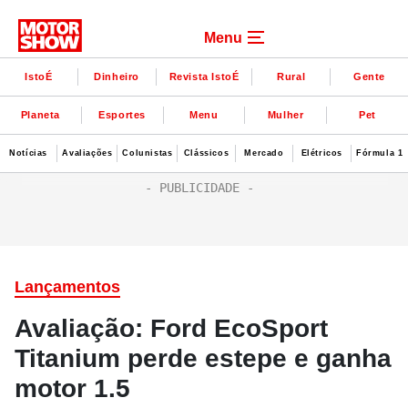
Menu
IstoÉ
Dinheiro
Revista IstoÉ
Rural
Gente
Planeta
Esportes
Menu
Mulher
Pet
Notícias
Avaliações
Colunistas
Clássicos
Mercado
Elétricos
Fórmula 1
Lançamentos
Avaliação: Ford EcoSport
Titanium perde estepe e ganha
motor 1.5