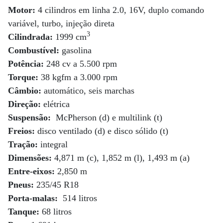
Motor:
4 cilindros em linha 2.0, 16V, duplo comando
variável, turbo, injeção direta
3
Cilindrada:
1999 cm
Combustível:
gasolina
Potência:
248 cv a 5.500 rpm
Torque:
38 kgfm a 3.000 rpm
Câmbio:
automático, seis marchas
Direção:
elétrica
Suspensão:
McPherson (d) e multilink (t)
Freios:
disco ventilado (d) e disco sólido (t)
Tração:
integral
Dimensões:
4,871 m (c), 1,852 m (l), 1,493 m (a)
Entre-eixos:
2,850 m
Pneus:
235/45 R18
Porta-malas:
514 litros
Tanque:
68 litros