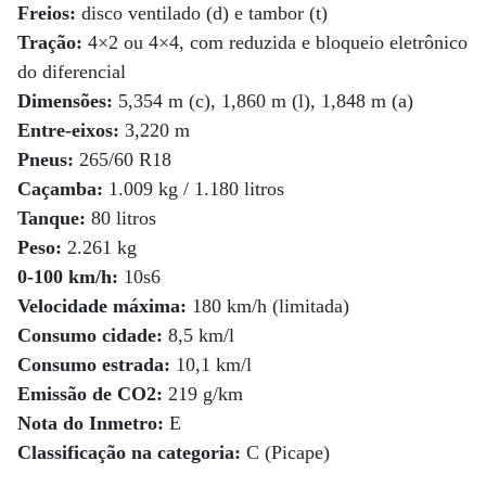
Freios:
disco ventilado (d) e tambor (t)
Tração:
4×2 ou 4×4, com reduzida e bloqueio eletrônico
do diferencial
Dimensões:
5,354 m (c), 1,860 m (l), 1,848 m (a)
Entre-eixos:
3,220 m
Pneus:
265/60 R18
Caçamba:
1.009 kg / 1.180 litros
Tanque:
80 litros
Peso:
2.261 kg
0-100 km/h:
10s6
Velocidade máxima:
180 km/h (limitada)
Consumo cidade:
8,5 km/l
Consumo estrada:
10,1 km/l
Emissão de CO
2
:
219 g/km
Nota do Inmetro:
E
Classificação na categoria:
C (Picape)