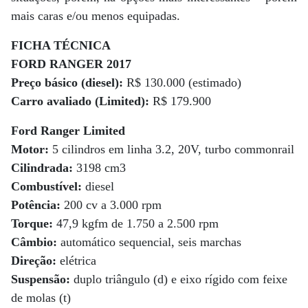
mais caras e/ou menos equipadas.
FICHA TÉCNICA
FORD RANGER 2017
Preço básico (diesel):
R$ 130.000 (estimado)
Carro avaliado (Limited):
R$ 179.900
Ford Ranger Limited
Motor:
5 cilindros em linha 3.2, 20V, turbo commonrail
Cilindrada:
3198 cm
3
Combustível:
diesel
Potência:
200 cv a 3.000 rpm
Torque:
47,9 kgfm de 1.750 a 2.500 rpm
Câmbio:
automático sequencial, seis marchas
Direção:
elétrica
Suspensão:
duplo triângulo (d) e eixo rígido com feixe
de molas (t)