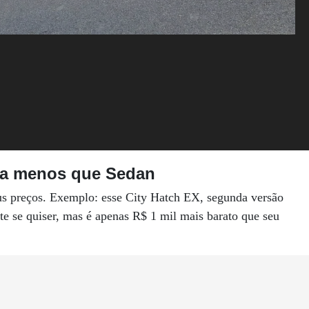
l a menos que Sedan
us preços. Exemplo: esse City Hatch EX, segunda versão
e se quiser, mas é apenas R$ 1 mil mais barato que seu