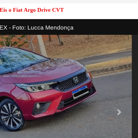
Eis o Fiat Argo Drive CVT
 EX - Foto: Lucca Mendonça
Next