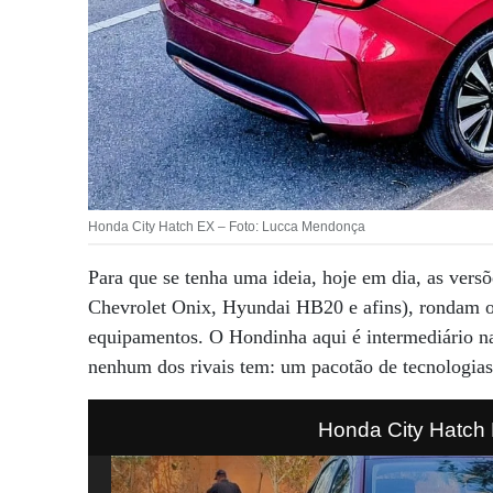
Honda City Hatch EX – Foto: Lucca Mendonça
Para que se tenha uma ideia, hoje em dia, as ver
Chevrolet Onix, Hyundai HB20 e afins), rondam o
equipamentos. O Hondinha aqui é intermediário n
nenhum dos rivais tem: um pacotão de tecnologias
Honda City Hatch