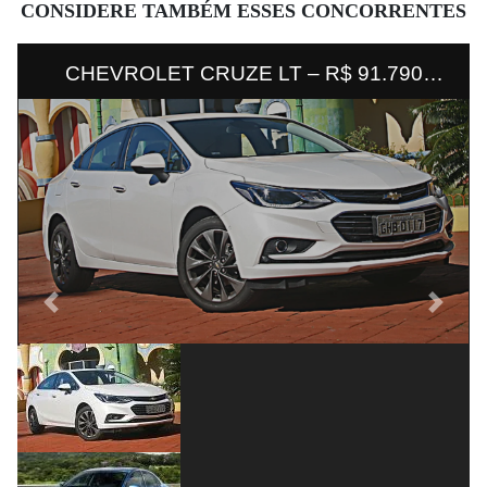
CONSIDERE TAMBÉM ESSES CONCORRENTES
CHEVROLET CRUZE LT – R$ 91.790
Totalmente remodelado, o bonito sedã da
Chevrolet agrada tanto pelo melhor
acabamento interno quanto pela dirigibilidade
Previous
Next