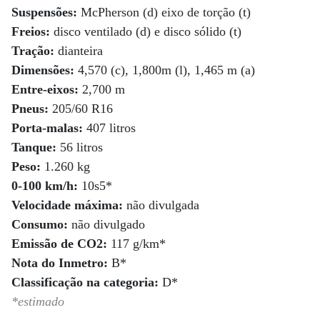
Suspensões:
McPherson (d) eixo de torção (t)
Freios:
disco ventilado (d) e disco sólido (t)
Tração:
dianteira
Dimensões:
4,570 (c), 1,800m (l), 1,465 m (a)
Entre-eixos:
2,700 m
Pneus:
205/60 R16
Porta-malas:
407 litros
Tanque:
56 litros
Peso:
1.260 kg
0-100 km/h:
10s5*
Velocidade máxima:
não divulgada
Consumo:
não divulgado
Emissão de CO2:
117 g/km*
Nota do Inmetro:
B*
Classificação na categoria:
D*
*estimado