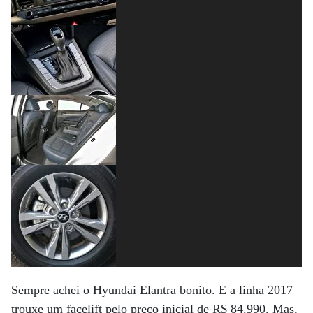
Sempre achei o Hyundai Elantra bonito. E a linha 2017
trouxe um facelift pelo preço inicial de R$ 84.990. Mas,