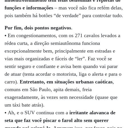
infoentretenimento têm telas belíssimas e repletas de
funções e informações
– mas você não fica refém delas,
pois também há botões “de verdade” para controlar tudo.
Por fim, dois pontos negativos
.
•
Em congestionamentos, com os 271 cavalos levados a
rédea curta, a direção semiautônoma funciona
excepcionalmente bem, principalmente em estradas e
vias mais organizadas e fáceis de “ler”. Faz você se
sentir seguro e confiante e avisa bem quando vai parar
de atuar (tenta acordar o motorista, liga o alerta e para o
carro).
Entretanto, em situações urbanas caóticas
,
comuns em São Paulo, apita demais, freia
exageradamente, às vezes sem necessidade (quase que
um táxi bate atrás).
•
Ah, e o SUV continua com a
irritante alavanca de
seta que faz você piscar o farol alto sem querer