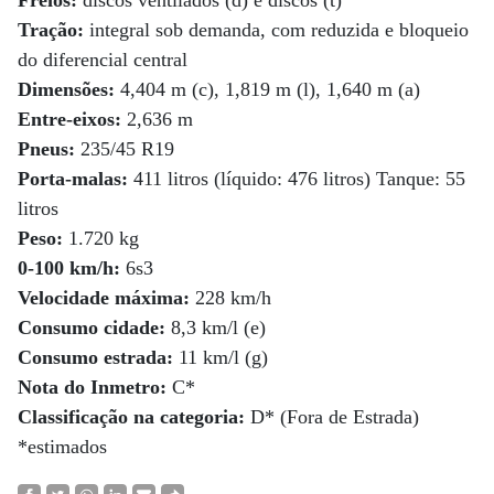
Freios:
discos ventilados (d) e discos (t)
Tração:
integral sob demanda, com reduzida e bloqueio
do diferencial central
Dimensões:
4,404 m (c), 1,819 m (l), 1,640 m (a)
Entre-eixos:
2,636 m
Pneus:
235/45 R19
Porta-malas:
411 litros (líquido: 476 litros) Tanque: 55
litros
Peso:
1.720 kg
0-100 km/h:
6s3
Velocidade máxima:
228 km/h
Consumo cidade:
8,3 km/l (e)
Consumo estrada:
11 km/l (g)
Nota do Inmetro:
C*
Classificação na categoria:
D* (Fora de Estrada)
*estimados