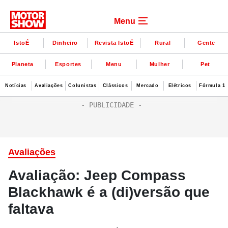
Menu
IstoÉ
Dinheiro
Revista IstoÉ
Rural
Gente
Planeta
Esportes
Menu
Mulher
Pet
Notícias
Avaliações
Colunistas
Clássicos
Mercado
Elétricos
Fórmula 1
Avaliações
Avaliação: Jeep Compass
Blackhawk é a (di)versão que
faltava