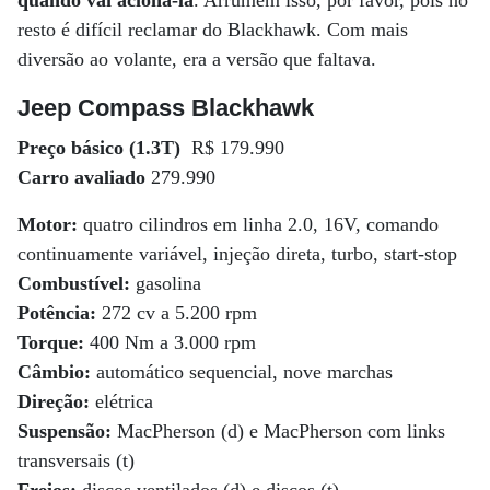
quando vai acioná-la
. Arrumem isso, por favor, pois no
resto é difícil reclamar do Blackhawk. Com mais
diversão ao volante, era a versão que faltava.
Jeep Compass Blackhawk
Preço básico (1.3T)
R$ 179.990
Carro avaliado
279.990
Motor:
quatro cilindros em linha 2.0, 16V, comando
continuamente variável, injeção direta, turbo, start-stop
Combustível:
gasolina
Potência:
272 cv a 5.200 rpm
Torque:
400 Nm a 3.000 rpm
Câmbio:
automático sequencial, nove marchas
Direção:
elétrica
Suspensão:
MacPherson (d) e MacPherson com links
transversais (t)