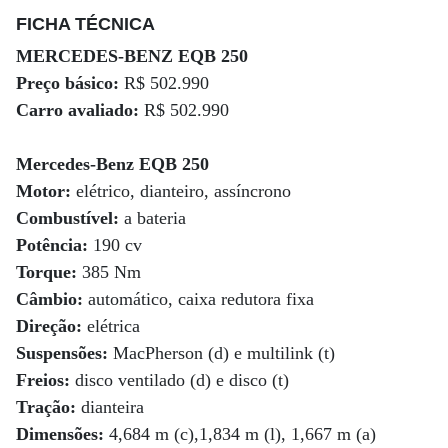
FICHA TÉCNICA
MERCEDES-BENZ EQB 250
Preço básico:
R$ 502.990
Carro avaliado:
R$ 502.990
Mercedes-Benz EQB 250
Motor:
elétrico, dianteiro, assíncrono
Combustível:
a bateria
Potência:
190 cv
Torque:
385 Nm
Câmbio:
automático, caixa redutora fixa
Direção:
elétrica
Suspensões:
MacPherson (d) e multilink (t)
Freios:
disco ventilado (d) e disco (t)
Tração:
dianteira
Dimensões:
4,684 m (c),1,834 m (l), 1,667 m (a)