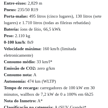
Entre-eixos:
2,829 m
Pneus:
235/50 R19
Porta-malas:
495 litros (cinco lugares), 130 litros (sete
lugares) e 1.710 litros (todas as fileiras rebatidas)
Bateria:
íons de lítio, 66,5 kWk
Peso:
2.110 kg
0-100 km/h
: 8s9
Velocidade máxima:
160 km/h (limitada
eletronicamente)
Consumo médio:
33 km/l*
Emissão de CO2:
zero g/km
Consumo nota:
A
Autonomia:
474 km (WLTP)
Tempo de recarga:
carregadores de 100 kW em 30
minutos, wallbox de 7,2 kW de 0 a 100% em 6h25
Nota do Inmetro:
A*
Classificação na categoria:
A (SUV Grande)*