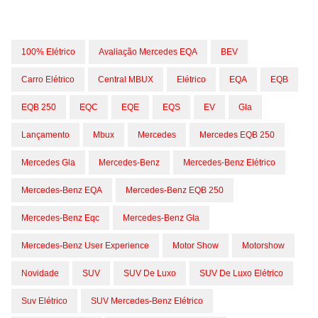
100% Elétrico
Avaliação Mercedes EQA
BEV
Carro Elétrico
Central MBUX
Elétrico
EQA
EQB
EQB 250
EQC
EQE
EQS
EV
Gla
Lançamento
Mbux
Mercedes
Mercedes EQB 250
Mercedes Gla
Mercedes-Benz
Mercedes-Benz Elétrico
Mercedes-Benz EQA
Mercedes-Benz EQB 250
Mercedes-Benz Eqc
Mercedes-Benz Gla
Mercedes-Benz User Experience
Motor Show
Motorshow
Novidade
SUV
SUV De Luxo
SUV De Luxo Elétrico
Suv Elétrico
SUV Mercedes-Benz Elétrico