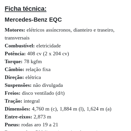
Ficha técnica:
Mercedes-Benz EQC
Motores:
elétricos assíncronos, dianteiro e traseiro,
transversais
Combustível:
eletricidade
Potência:
408 cv (2 x 204 cv)
Torque:
78 kgfm
Câmbio:
relação fixa
Direção:
elétrica
Suspensões:
não divulgada
Freios:
disco ventilado (d/t)
Tração:
integral
Dimensões:
4,760 m (c), 1,884 m (l), 1,624 m (a)
Entre-eixos:
2,873 m
Pneus:
rodas aro 19 a 21