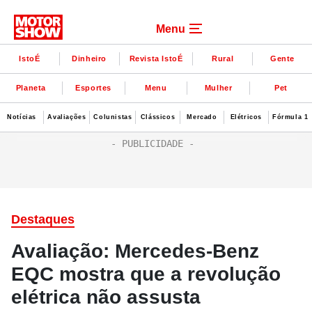
Menu
IstoÉ
Dinheiro
Revista IstoÉ
Rural
Gente
Planeta
Esportes
Menu
Mulher
Pet
Notícias
Avaliações
Colunistas
Clássicos
Mercado
Elétricos
Fórmula 1
Destaques
Avaliação: Mercedes-Benz
EQC mostra que a revolução
elétrica não assusta