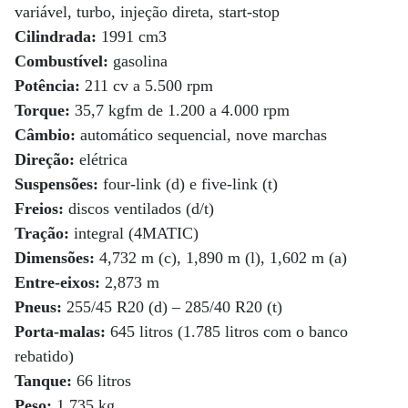
variável, turbo, injeção direta, start-stop
Cilindrada:
1991 cm3
Combustível:
gasolina
Potência:
211 cv a 5.500 rpm
Torque:
35,7 kgfm de 1.200 a 4.000 rpm
Câmbio:
automático sequencial, nove marchas
Direção:
elétrica
Suspensões:
four-link (d) e five-link (t)
Freios:
discos ventilados (d/t)
Tração:
integral (4MATIC)
Dimensões:
4,732 m (c), 1,890 m (l), 1,602 m (a)
Entre-eixos:
2,873 m
Pneus:
255/45 R20 (d) – 285/40 R20 (t)
Porta-malas:
645 litros (1.785 litros com o banco
rebatido)
Tanque:
66 litros
Peso:
1.735 kg