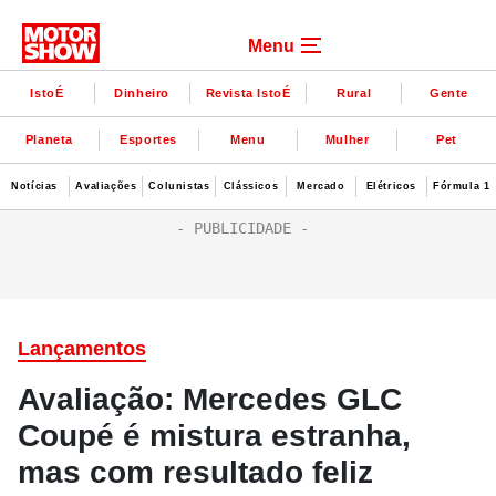
Menu
IstoÉ
Dinheiro
Revista IstoÉ
Rural
Gente
Planeta
Esportes
Menu
Mulher
Pet
Notícias
Avaliações
Colunistas
Clássicos
Mercado
Elétricos
Fórmula 1
Lançamentos
Avaliação: Mercedes GLC
Coupé é mistura estranha,
mas com resultado feliz