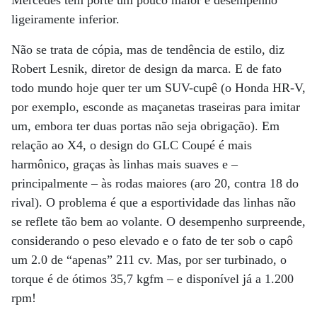
Mercedes tem porte um pouco maior e desempenho
ligeiramente inferior.
Não se trata de cópia, mas de tendência de estilo, diz
Robert Lesnik, diretor de design da marca. E de fato
todo mundo hoje quer ter um SUV-cupê (o Honda HR-V,
por exemplo, esconde as maçanetas traseiras para imitar
um, embora ter duas portas não seja obrigação). Em
relação ao X4, o design do GLC Coupé é mais
harmônico, graças às linhas mais suaves e –
principalmente – às rodas maiores (aro 20, contra 18 do
rival). O problema é que a esportividade das linhas não
se reflete tão bem ao volante. O desempenho surpreende,
considerando o peso elevado e o fato de ter sob o capô
um 2.0 de “apenas” 211 cv. Mas, por ser turbinado, o
torque é de ótimos 35,7 kgfm – e disponível já a 1.200
rpm!