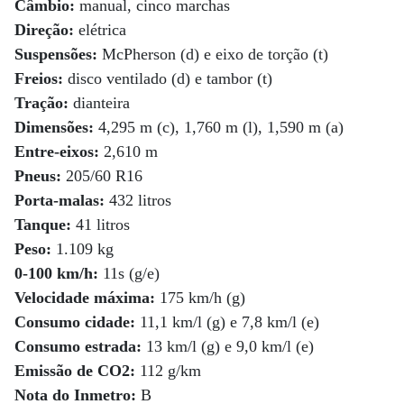
Câmbio:
manual, cinco marchas
Direção:
elétrica
Suspensões:
McPherson (d) e eixo de torção (t)
Freios:
disco ventilado (d) e tambor (t)
Tração:
dianteira
Dimensões:
4,295 m (c), 1,760 m (l), 1,590 m (a)
Entre-eixos:
2,610 m
Pneus:
205/60 R16
Porta-malas:
432 litros
Tanque:
41 litros
Peso:
1.109 kg
0-100 km/h:
11s (g/e)
Velocidade máxima:
175 km/h (g)
Consumo cidade:
11,1 km/l (g) e 7,8 km/l (e)
Consumo estrada:
13 km/l (g) e 9,0 km/l (e)
Emissão de CO2:
112 g/km
Nota do Inmetro:
B