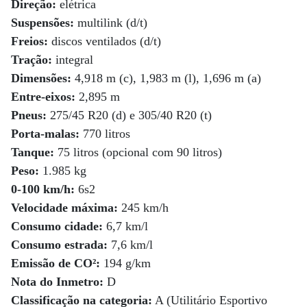
Direção:
elétrica
Suspensões:
multilink (d/t)
Freios:
discos ventilados (d/t)
Tração:
integral
Dimensões:
4,918 m (c), 1,983 m (l), 1,696 m (a)
Entre-eixos:
2,895 m
Pneus:
275/45 R20 (d) e 305/40 R20 (t)
Porta-malas:
770 litros
Tanque:
75 litros (opcional com 90 litros)
Peso:
1.985 kg
0-100 km/h:
6s2
Velocidade máxima:
245 km/h
Consumo cidade:
6,7 km/l
Consumo estrada:
7,6 km/l
Emissão de CO²:
194 g/km
Nota do Inmetro:
D
Classificação na categoria:
A (Utilitário Esportivo