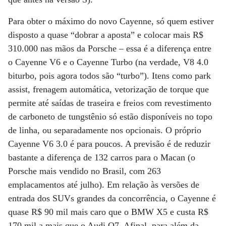
Para obter o máximo do novo Cayenne, só quem estiver
disposto a quase “dobrar a aposta” e colocar mais R$
310.000 nas mãos da Porsche – essa é a diferença entre
o Cayenne V6 e o Cayenne Turbo (na verdade, V8 4.0
biturbo, pois agora todos são “turbo”). Itens como park
assist, frenagem automática, vetorização de torque que
permite até saídas de traseira e freios com revestimento
de carboneto de tungstênio só estão disponíveis no topo
de linha, ou separadamente nos opcionais. O próprio
Cayenne V6 3.0 é para poucos. A previsão é de reduzir
bastante a diferença de 132 carros para o Macan (o
Porsche mais vendido no Brasil, com 263
emplacamentos até julho). Em relação às versões de
entrada dos SUVs grandes da concorrência, o Cayenne é
quase R$ 90 mil mais caro que o BMW X5 e custa R$
170 mil a mais que o Audi Q7. Afinal, para além da