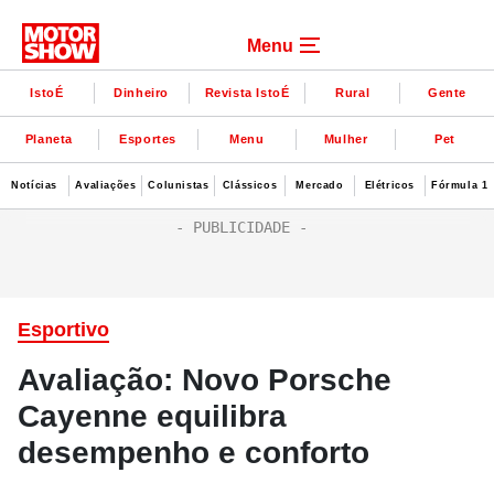
Menu
IstoÉ
Dinheiro
Revista IstoÉ
Rural
Gente
Planeta
Esportes
Menu
Mulher
Pet
Notícias
Avaliações
Colunistas
Clássicos
Mercado
Elétricos
Fórmula 1
Esportivo
Avaliação: Novo Porsche
Cayenne equilibra
desempenho e conforto