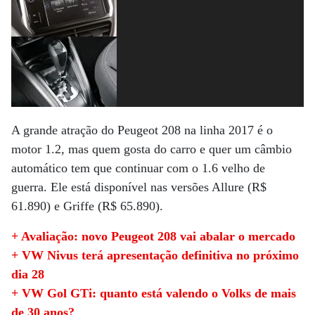
A grande atração do Peugeot 208 na linha 2017 é o
motor 1.2, mas quem gosta do carro e quer um câmbio
automático tem que continuar com o 1.6 velho de
guerra. Ele está disponível nas versões Allure (R$
61.890) e Griffe (R$ 65.890).
+ Avaliação: novo Peugeot 208 vai abalar o mercado
+ VW Nivus terá apresentação definitiva no próximo
dia 28
+ VW Gol GTi: quanto está valendo o Volks de mais
de 30 anos?