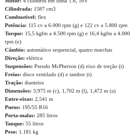
Motor:
4 cilindros em linha 1.6, 16V
Cilindrada:
1587 cm3
Combustível:
flex
Potência:
115 cv a 6.000 rpm (g) e 122 cv a 5.800 rpm
Torque:
15,5 kgfm a 4.500 rpm (g) e 16,4 kgfm a 4.000
rpm (e)
Câmbio:
automático sequencial, quatro marchas
Direção:
elétrica
Suspensões:
Pseudo McPherson (d) eixo de torção (t)
Freios:
disco ventilado (d) e tambor (t)
Tração:
dianteira
Dimensões:
3,975 m (c), 1,702 m (l), 1,472 m (a)
Entre-eixos:
2,541 m
Pneus:
195/55 R16
Porta-malas:
285 litros
Tanque:
55 litros
Peso:
1.181 kg