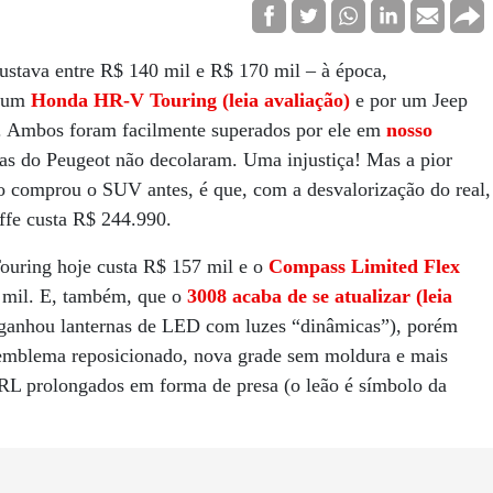
stava entre R$ 140 mil e R$ 170 mil – à época,
r um
Honda HR-V Touring (leia avaliação)
e por um Jeep
. Ambos foram facilmente superados por ele em
nosso
das do Peugeot não decolaram. Uma injustiça! Mas a pior
ão comprou o SUV antes, é que, com a desvalorização do real,
iffe custa R$ 244.990.
Touring hoje custa R$ 157 mil e o
Compass Limited Flex
 mil. E, também, que o
3008 acaba de se atualizar (leia
 (ganhou lanternas de LED com luzes “dinâmicas”), porém
u emblema reposicionado, nova grade sem moldura e mais
DRL prolongados em forma de presa (o leão é símbolo da