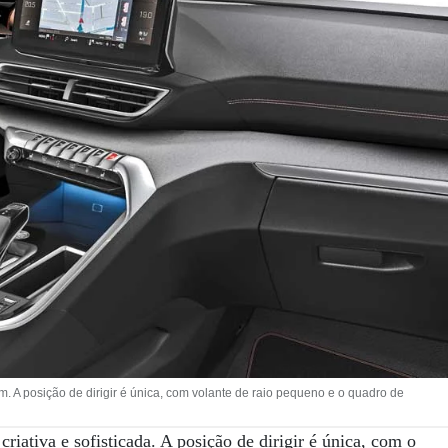
m. A posição de dirigir é única, com volante de raio pequeno e o quadro de
iativa e sofisticada. A posição de dirigir é única, com o