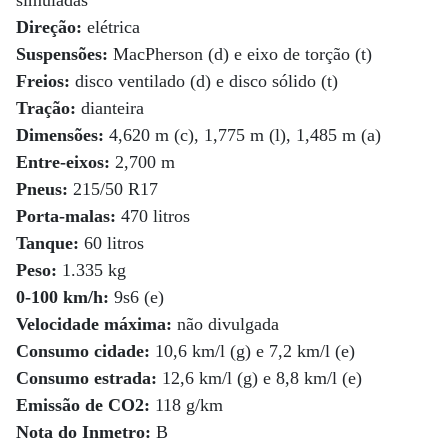
simuladas
Direção:
elétrica
Suspensões:
MacPherson (d) e eixo de torção (t)
Freios:
disco ventilado (d) e disco sólido (t)
Tração:
dianteira
Dimensões:
4,620 m (c), 1,775 m (l), 1,485 m (a)
Entre-eixos:
2,700 m
Pneus:
215/50 R17
Porta-malas:
470 litros
Tanque:
60 litros
Peso:
1.335 kg
0-100 km/h:
9s6 (e)
Velocidade máxima:
não divulgada
Consumo cidade:
10,6 km/l (g) e 7,2 km/l (e)
Consumo estrada:
12,6 km/l (g) e 8,8 km/l (e)
Emissão de CO2:
118 g/km
Nota do Inmetro:
B