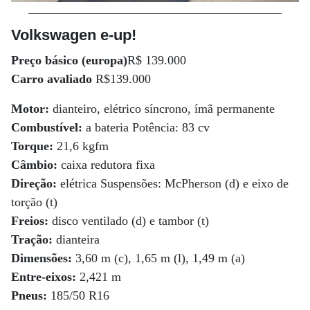
Volkswagen e-up!
Preço básico (europa)
R$ 139.000
Carro avaliado
R$139.000
Motor:
dianteiro, elétrico síncrono, ímã permanente
Combustível:
a bateria Potência: 83 cv
Torque:
21,6 kgfm
Câmbio:
caixa redutora fixa
Direção:
elétrica Suspensões: McPherson (d) e eixo de
torção (t)
Freios:
disco ventilado (d) e tambor (t)
Tração:
dianteira
Dimensões:
3,60 m (c), 1,65 m (l), 1,49 m (a)
Entre-eixos:
2,421 m
Pneus:
185/50 R16