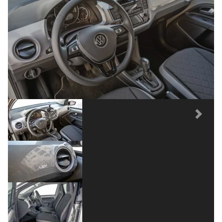
instrumentos tem velocímetro, medidor de
fluxo de energia, indicador da bateria e
computador de bordo. Suporte ajustável para
smartphone, com tomada para carregamento
e ar-condicionado e aquecimento dos
bancos.
Previous
Next