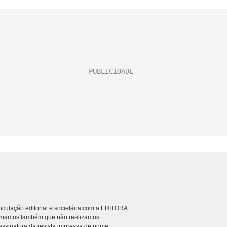
culação editorial e societária com a EDITORA
rmamos também que não realizamos
ssinatura da revista impressa de nome