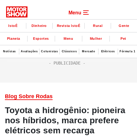
Menu
IstoÉ
Dinheiro
Revista IstoÉ
Rural
Gente
Planeta
Esportes
Menu
Mulher
Pet
Notícias
Avaliações
Colunistas
Clássicos
Mercado
Elétricos
Fórmula 1
Blog Sobre Rodas
Toyota a hidrogênio: pioneira
nos híbridos, marca prefere
elétricos sem recarga