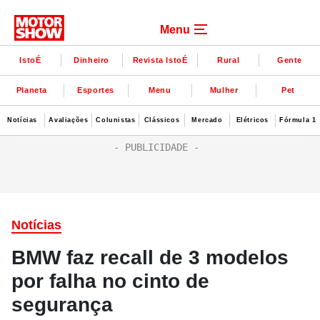
Menu
IstoÉ
Dinheiro
Revista IstoÉ
Rural
Gente
Planeta
Esportes
Menu
Mulher
Pet
Notícias
Avaliações
Colunistas
Clássicos
Mercado
Elétricos
Fórmula 1
Notícias
BMW faz recall de 3 modelos
por falha no cinto de
segurança