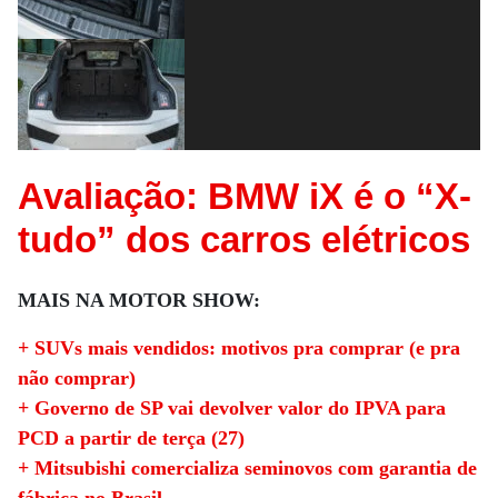
Avaliação: BMW iX é o “X-
tudo” dos carros elétricos
MAIS NA MOTOR SHOW:
+ SUVs mais vendidos: motivos pra comprar (e pra
não comprar)
+ Governo de SP vai devolver valor do IPVA para
PCD a partir de terça (27)
+ Mitsubishi comercializa seminovos com garantia de
fábrica no Brasil