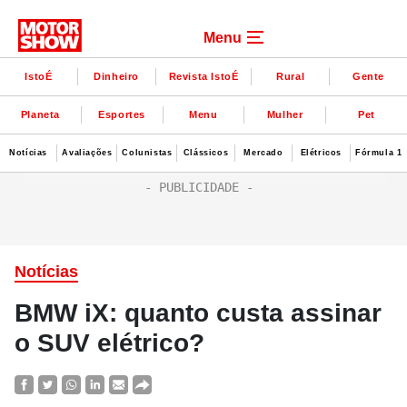
Menu
IstoÉ
Dinheiro
Revista IstoÉ
Rural
Gente
Planeta
Esportes
Menu
Mulher
Pet
Notícias
Avaliações
Colunistas
Clássicos
Mercado
Elétricos
Fórmula 1
Notícias
BMW iX: quanto custa assinar
o SUV elétrico?