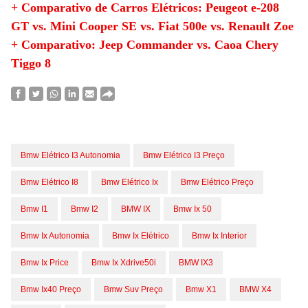
+ Comparativo de Carros Elétricos: Peugeot e-208
GT vs. Mini Cooper SE vs. Fiat 500e vs. Renault Zoe
+ Comparativo: Jeep Commander vs. Caoa Chery
Tiggo 8
Bmw Elétrico I3 Autonomia
Bmw Elétrico I3 Preço
Bmw Elétrico I8
Bmw Elétrico Ix
Bmw Elétrico Preço
Bmw I1
Bmw I2
BMW IX
Bmw Ix 50
Bmw Ix Autonomia
Bmw Ix Elétrico
Bmw Ix Interior
Bmw Ix Price
Bmw Ix Xdrive50i
BMW IX3
Bmw Ix40 Preço
Bmw Suv Preço
Bmw X1
BMW X4