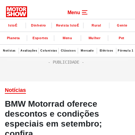
Menu
IstoÉ
Dinheiro
Revista IstoÉ
Rural
Gente
Planeta
Esportes
Menu
Mulher
Pet
Notícias
Avaliações
Colunistas
Clássicos
Mercado
Elétricos
Fórmula 1
Notícias
BMW Motorrad oferece
descontos e condições
especiais em setembro;
confira