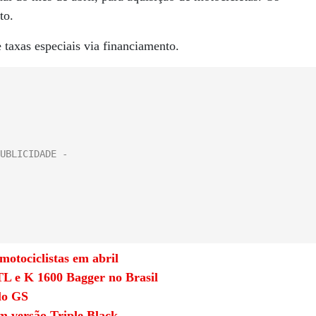
to.
taxas especiais via financiamento.
tociclistas em abril
L e K 1600 Bagger no Brasil
lo GS
 versão Triple Black