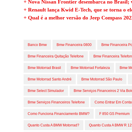
+ Nova Nissan Frontier desembarca no Brasil; v
+ Renault lança Kwid E-Tech, que se torna o el
+ Qual é a melhor versão do Jeep Compass 202
Banco Bmw
Bmw Financeira 0800
Bmw Financeira Por
Bmw Financeira Quitação Telefone
Bmw Financeira Telefo
Bmw Motorrad Brasil
Bmw Motorrad Fortaleza
Bmw Mot
Bmw Motorrad Santo André
Bmw Motorrad São Paulo
Bmw Select Simulador
Bmw Serviços Financeiros 2 Via Bol
Bmw Serviços Financeiros Telefone
Como Entrar Em Cont
Como Funciona Financiamento BMW?
F 850 GS Premium
Quanto Custa A BMW Motorrad?
Quanto Custa A BMW R 1