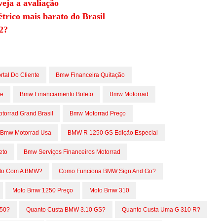
eja a avaliação
étrico mais barato do Brasil
2?
tal Do Cliente
Bmw Financeira Quitação
ne
Bmw Financiamento Boleto
Bmw Motorrad
orrad Grand Brasil
Bmw Motorrad Preço
Bmw Motorrad Usa
BMW R 1250 GS Edição Especial
eto
Bmw Serviços Financeiros Motorrad
ato Com A BMW?
Como Funciona BMW Sign And Go?
Moto Bmw 1250 Preço
Moto Bmw 310
250?
Quanto Custa BMW 3.10 GS?
Quanto Custa Uma G 310 R?