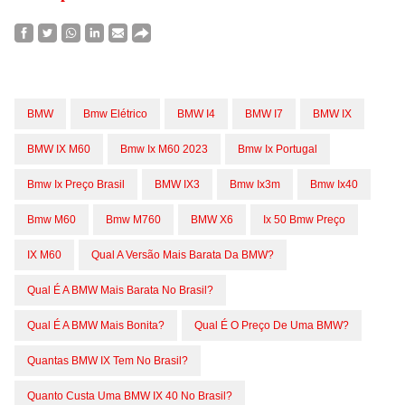
BMW
Bmw Elétrico
BMW I4
BMW I7
BMW IX
BMW IX M60
Bmw Ix M60 2023
Bmw Ix Portugal
Bmw Ix Preço Brasil
BMW IX3
Bmw Ix3m
Bmw Ix40
Bmw M60
Bmw M760
BMW X6
Ix 50 Bmw Preço
IX M60
Qual A Versão Mais Barata Da BMW?
Qual É A BMW Mais Barata No Brasil?
Qual É A BMW Mais Bonita?
Qual É O Preço De Uma BMW?
Quantas BMW IX Tem No Brasil?
Quanto Custa Uma BMW IX 40 No Brasil?