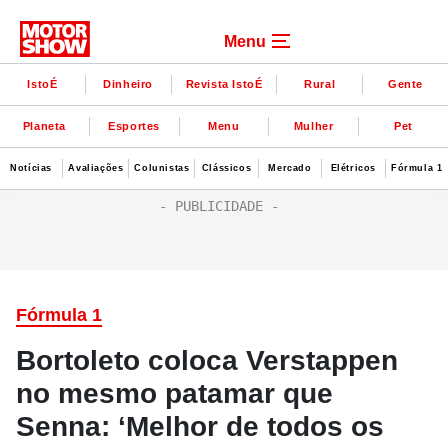
Menu
IstoÉ
Dinheiro
Revista IstoÉ
Rural
Gente
Planeta
Esportes
Menu
Mulher
Pet
Notícias
Avaliações
Colunistas
Clássicos
Mercado
Elétricos
Fórmula 1
Fórmula 1
Bortoleto coloca Verstappen
no mesmo patamar que
Senna: ‘Melhor de todos os