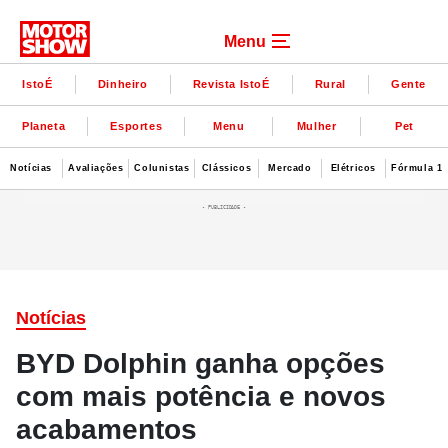
Menu
IstoÉ
Dinheiro
Revista IstoÉ
Rural
Gente
Planeta
Esportes
Menu
Mulher
Pet
Notícias
Avaliações
Colunistas
Clássicos
Mercado
Elétricos
Fórmula 1
Notícias
BYD Dolphin ganha opções
com mais potência e novos
acabamentos