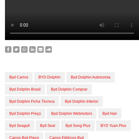
Byd Carros
BYD Dolphin
Byd Dolphin Autonomia
Byd Dolphin Brasil
Byd Dolphin Comprar
Byd Dolphin Ficha Técnica
Byd Dolphin Interior
Byd Dolphin Preço
Byd Dolphin Webmotors
Byd Han
Byd Seagull
Byd Seal
Byd Song Plus
BYD Yuan Plus
Carros Byd Preço
Carros Elétricos Byd