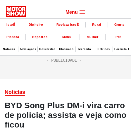
Menu
IstoÉ
Dinheiro
Revista IstoÉ
Rural
Gente
Planeta
Esportes
Menu
Mulher
Pet
Notícias
Avaliações
Colunistas
Clássicos
Mercado
Elétricos
Fórmula 1
Notícias
BYD Song Plus DM-i vira carro
de polícia; assista e veja como
ficou