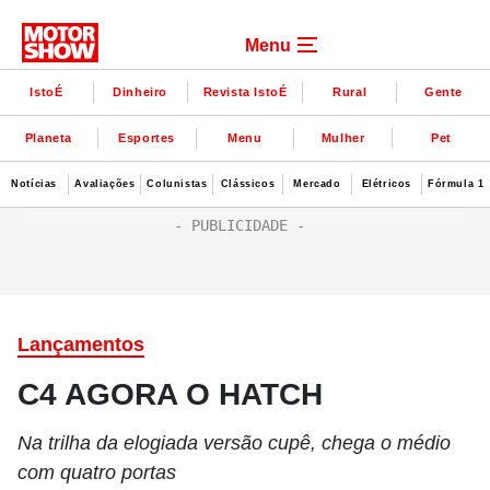
Menu
IstoÉ
Dinheiro
Revista IstoÉ
Rural
Gente
Planeta
Esportes
Menu
Mulher
Pet
Notícias
Avaliações
Colunistas
Clássicos
Mercado
Elétricos
Fórmula 1
Lançamentos
C4 AGORA O HATCH
Na trilha da elogiada versão cupê, chega o médio
com quatro portas