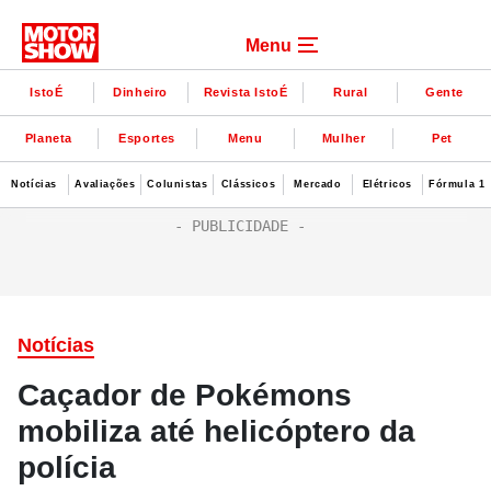
Menu
IstoÉ
Dinheiro
Revista IstoÉ
Rural
Gente
Planeta
Esportes
Menu
Mulher
Pet
Notícias
Avaliações
Colunistas
Clássicos
Mercado
Elétricos
Fórmula 1
Notícias
Caçador de Pokémons
mobiliza até helicóptero da
polícia