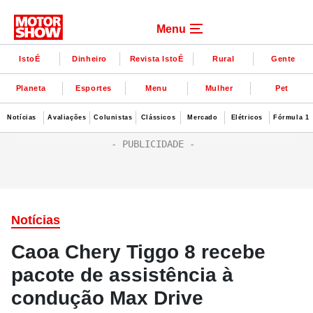
Menu
IstoÉ
Dinheiro
Revista IstoÉ
Rural
Gente
Planeta
Esportes
Menu
Mulher
Pet
Notícias
Avaliações
Colunistas
Clássicos
Mercado
Elétricos
Fórmula 1
Notícias
Caoa Chery Tiggo 8 recebe
pacote de assistência à
condução Max Drive