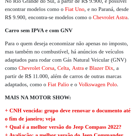
No Rio Grande do Sul, a partir de R$ 9.900, é possível
encontrar modelos como o
Fiat Uno
, e no Paraná, desde
R$ 9.900, encontra-se modelos como o
Chevrolet Astra
.
Carro sem IPVA e com GNV
Para o quem deseja economizar não apenas no imposto,
mas também no combustível, há anúncios de veículos
adaptados para rodar com Gás Natural Veicular (GNV)
como
Chevrolet Corsa
,
Celta
,
Astra
e
Blazer Dix
, a
partir de R$ 11.000, além de carros de outras marcas
adaptados, como o
Fiat Palio
e o
Volkswagen Polo
.
MAIS NA MOTOR SHOW:
+ CNH vencida: grupo deve renovar o documento até
o fim de janeiro; veja
+ Qual é a melhor versão do Jeep Compass 2022?
+ Avaliação: a melhor versão do Jeep Commander