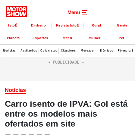
Menu
IstoÉ
Dinheiro
Revista IstoÉ
Rural
Gente
Planeta
Esportes
Menu
Mulher
Pet
Notícias
Avaliações
Colunistas
Clássicos
Mercado
Elétricos
Fórmula 1
Notícias
Carro isento de IPVA: Gol está
entre os modelos mais
ofertados em site