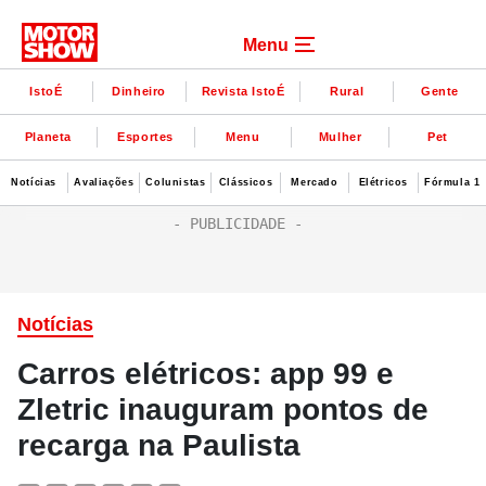
Menu
IstoÉ
Dinheiro
Revista IstoÉ
Rural
Gente
Planeta
Esportes
Menu
Mulher
Pet
Notícias
Avaliações
Colunistas
Clássicos
Mercado
Elétricos
Fórmula 1
Notícias
Carros elétricos: app 99 e
Zletric inauguram pontos de
recarga na Paulista