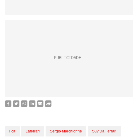
Fca
Laferrari
Sergio Marchionne
Suv Da Ferrari