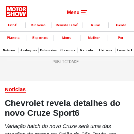
Menu
IstoÉ
Dinheiro
Revista IstoÉ
Rural
Gente
Planeta
Esportes
Menu
Mulher
Pet
Notícias
Avaliações
Colunistas
Clássicos
Mercado
Elétricos
Fórmula 1
Notícias
Chevrolet revela detalhes do
novo Cruze Sport6
Variação hatch do novo Cruze será uma das