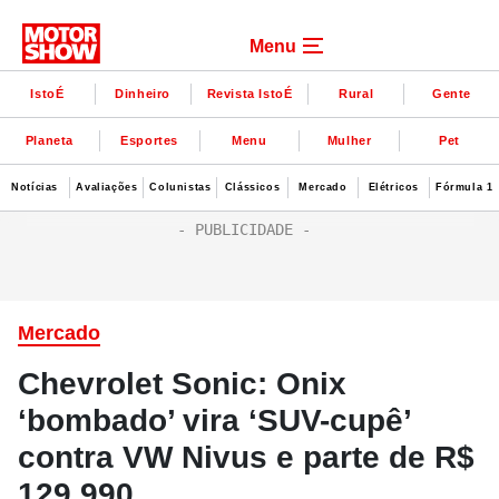
Menu
IstoÉ
Dinheiro
Revista IstoÉ
Rural
Gente
Planeta
Esportes
Menu
Mulher
Pet
Notícias
Avaliações
Colunistas
Clássicos
Mercado
Elétricos
Fórmula 1
Mercado
Chevrolet Sonic: Onix
‘bombado’ vira ‘SUV-cupê’
contra VW Nivus e parte de R$
129.990