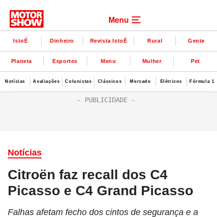
Menu
IstoÉ
Dinheiro
Revista IstoÉ
Rural
Gente
Planeta
Esportes
Menu
Mulher
Pet
Notícias
Avaliações
Colunistas
Clássicos
Mercado
Elétricos
Fórmula 1
Notícias
Citroën faz recall dos C4
Picasso e C4 Grand Picasso
Falhas afetam fecho dos cintos de segurança e a