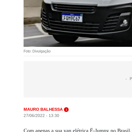
Foto: Divulgação
MAURO BALHESSA
i
27/06/2022 - 13:30
Com apenas a sua van elétrica Ë-Jumpy no Brasil, 