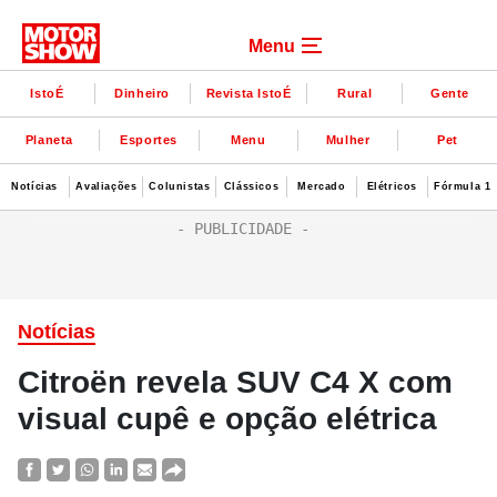
Menu
IstoÉ
Dinheiro
Revista IstoÉ
Rural
Gente
Planeta
Esportes
Menu
Mulher
Pet
Notícias
Avaliações
Colunistas
Clássicos
Mercado
Elétricos
Fórmula 1
Notícias
Citroën revela SUV C4 X com
visual cupê e opção elétrica