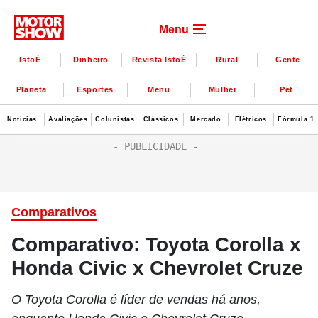
Menu
IstoÉ
Dinheiro
Revista IstoÉ
Rural
Gente
Planeta
Esportes
Menu
Mulher
Pet
Notícias
Avaliações
Colunistas
Clássicos
Mercado
Elétricos
Fórmula 1
Comparativos
Comparativo: Toyota Corolla x
Honda Civic x Chevrolet Cruze
O Toyota Corolla é líder de vendas há anos,